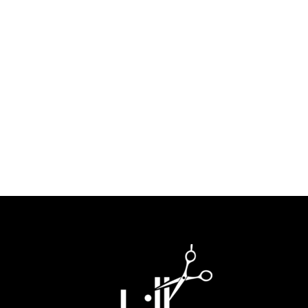
Livraison en France métropolitaine, DOM-TOM, Suisse,
Belgique, Luxembourg par Colissimo ou Mondial Relay.
Service Paypal
Paiement en 4x sans frais avec Paypal
Service client
Un service client dédié à votre disposition par mail, chat