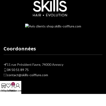
Coordonnées
11 rue Président Favre, 74000 Annecy
04 50 51 89 75
contact@skills-coiffure.com
0
outique
Mes favoris
Panier
Mon compte
Liens utiles