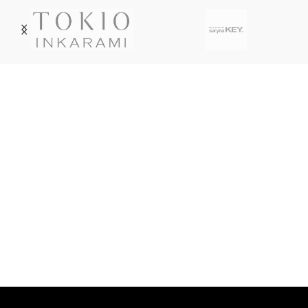
Livraison soignée
Livraison en France métropolitaine, DOM-TOM, Suisse,
Belgique, Luxembourg par Colissimo ou Mondial Relay.
Service Paypal
Paiement en 4x sans frais avec Paypal
Service client
Un service client dédié à votre disposition par mail, chat