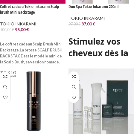
Coffret cadeau Tokio Inkarami Scalp
Duo Spa Tokio Inkarami 200ml
brush Mini Backstage
TOKIO INKARAMI
TOKIO INKARAMI
87,00
€
97,00
€
95,00
€
100,00
€
AJOUTER AU PANIER
Stimulez vos
LIRE LA SUITE
Le coffret cadeau Scalp Brush Mini
cheveux dès la
Backstage.La brosse SCALP BRUSH
BACKSTAGE est le modèle mini de
racine !
la Scalp Brush, sa version nomade.
Son design à été repensé pour
accompagner votre quotidien :
Le protocole
quelques centimètres en moins au
TOKIO IE SPA
niveau du manche et un pad plus
large pour une prise en main
présente de
optimale lors de vos déplacements.
Ce coffret contient, la brosse, un
nouvelles
socle pour la salle de bains et un
technologies
étui de protection haut de gamme
OFFERT!
hyper-
Cette trousse est idéale pour
ranger sa brosse dans son sac à