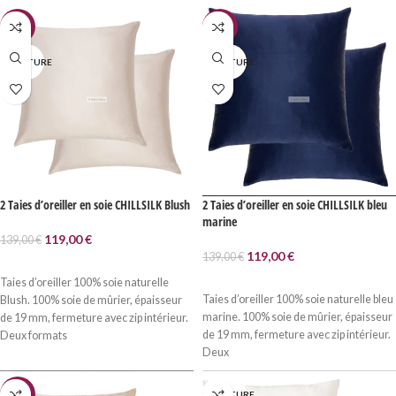
elle répond davantage aux besoins des
une brume Outakarami Air 100ml
cheveux très secs et très
et
un format voyage premium offert.
-14%
-14%
sensibilisés
.
La
gamme Premium
reprend la haute
technologie de la
N RUPTURE
EN RUPTURE
gamme
Platinum,
avec une formule
plus riche et plus concentrée en
kératines et collagène, elle répond
davantage aux besoins des
cheveux
très secs et très sensibilisés
.
2 Taies d’oreiller en soie CHILLSILK Blush
2 Taies d’oreiller en soie CHILLSILK bleu
marine
119,00
€
139,00
€
119,00
€
139,00
€
LIRE LA SUITE
Taies d’oreiller 100% soie naturelle
LIRE LA SUITE
Taies d’oreiller 100% soie naturelle bleu
Blush. 100% soie de mûrier, épaisseur
marine. 100% soie de mûrier, épaisseur
de 19 mm, fermeture avec zip intérieur.
de 19 mm, fermeture avec zip intérieur.
Deux formats
Deux
-15%
EN RUPTURE