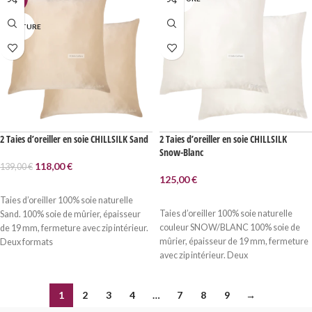
N RUPTURE
2 Taies d’oreiller en soie CHILLSILK Sand
2 Taies d’oreiller en soie CHILLSILK
Snow-Blanc
118,00
€
139,00
€
125,00
€
LIRE LA SUITE
Taies d’oreiller 100% soie naturelle
LIRE LA SUITE
Taies d’oreiller 100% soie naturelle
Sand. 100% soie de mûrier, épaisseur
couleur SNOW/BLANC 100% soie de
de 19 mm, fermeture avec zip intérieur.
mûrier, épaisseur de 19 mm, fermeture
Deux formats
avec zip intérieur. Deux
1
2
3
4
…
7
8
9
→