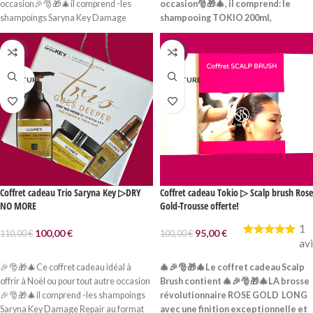
occasion🎉🎅🎁🎄il comprend -les
occasion🎅🎁🎄, il comprend:
le
shampoings Saryna Key Damage
shampooing TOKIO 200ml,
Repair LIGHT au format 500ml, -le
-le traitement
TOKIO 200ml,
-
masque Saryna Key au beurre de Karité
l’huile TOKIO 100ml
-un format
-9%
-5%
LIGHT en 500ml, -L'huile Saryna Key au
voyage est offert.
format 105ml.
Le tout dans un
N RUPTURE
EN RUPTURE
magnifique coffret avec un joli
cordon prêt à mettre directement
sous le sapin 🎁🎄il fera également
un joli cadeau d'anniversaire!
Coffret cadeau Trio Saryna Key ▷DRY
Coffret cadeau Tokio ▷ Scalp brush Rose
NO MORE
Gold-Trousse offerte!
1
100,00
€
95,00
€
110,00
€
100,00
€
av
LIRE LA SUITE
LIRE LA SUITE
🎉🎅🎁🎄Ce coffret cadeau idéal à
🎄🎉🎅🎁🎄Le coffret cadeau Scalp
offrir à Noël ou pour tout autre occasion
Brush contient 🎄🎉🎅🎁🎄LA brosse
🎉🎅🎁🎄il comprend -les shampoings
révolutionnaire ROSE GOLD LONG
Saryna Key Damage Repair au format
avec une finition exceptionnelle et