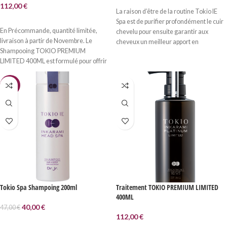
AJOUTER AU PANIER
casse et des frisottis.
112,00
€
La raison d’être de la routine Tokio IE
AJOUTER AU PANIER
Spa est de purifier profondément le cuir
En Précommande, quantité limitée,
chevelu pour ensuite garantir aux
livraison à partir de Novembre. Le
cheveux un meilleur apport en
Shampooing TOKIO PREMIUM
nutriments et leur redonner volume et
LIMITED 400ML est formulé pour offrir
brillance. Tokio IE Spa se base sur 3
une expérience de nettoyage et
piliers fondamentaux : l’hydratation du
d’hydratation supérieure grâce à ses
cuir chevelu, la circulation sanguine et
-15%
principes actifs soigneusement
la force du cheveu. Attention : le
sélectionnés. Flacon pompe réutilisable
traitement est à utiliser en duo avec le
et rechargeable.
shampoing Tokio IE Spa
. Les deux
produits sont indissociables.
Tokio Spa Shampoing 200ml
Traitement TOKIO PREMIUM LIMITED
400ML
40,00
€
47,00
€
112,00
€
AJOUTER AU PANIER