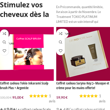
Stimulez vos
AJOUTER AU PANIER
En Précommande, quantité limitée,
cheveux dès la
livraison à partir de Novembre. Le
Treatment TOKIO PLATINUM
racine !
LIMITED est un soin intensif qui
combine des agents réparateurs et
hydratants pour transformer les
Le protocole
-5%
EN RUPTURE
cheveux endommagés.
TOKIO IE SPA
N RUPTURE
présente de
nouvelles
technologies
hyper-
hydratantes
Coffret cadeau Tokio Inkarami Scalp
Coffret cadeau Saryna Key ▷ Masque et
brush Plus + Argentée
crème pour les mains offerte!
brevetées qui
1
1
95,00
€
59,90
€
100,00
€
combinées à une
avis
avis
LIRE LA SUITE
LIRE LA SUITE
circulation
🎄🎉🎅🎁🎄Le coffret cadeau Scalp
🎅🎄🧦🎁Ce coffret cadeau est idéal