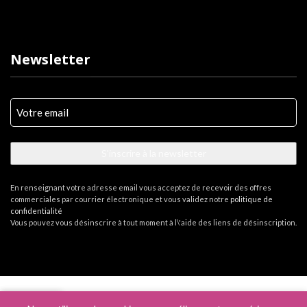
Newsletter
Votre
e-
mail
(Nécessaire)
En renseignant votre adresse email vous acceptez de recevoir des offres
commerciales par courrier électronique et vous validez notre
politique de
confidentialité
Vous pouvez vous désinscrire à tout moment à l\'aide des liens de désinscription.
Skills Hair Evolution
2026 - Créé avec ♥ par l'
Agence 109.C
-
Mentions légales
0