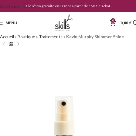
Skip to main content
Livraison gratuite en France à partir de 150 € d'achat
0
MENU
0,00
€
Accueil
»
Boutique
»
Traitements
»
Kevin Murphy Shimmer Shine