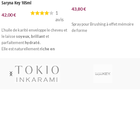
Saryna Key 105ml
43,80
€
1
42,00
€
AJOUTER AU PANIER
avis
AJOUTER AU PANIER
Spray pour Brushing à effet mémoire
L’huile de karité enveloppe le cheveu et
de forme
le laisse
soyeux,
brillant
et
parfaitement
hydraté.
Elle est naturellement
riche en
vitamines et acides aminés,
qui
pénètrent dans les cuticules capillaires
pour
réparer et régénérer vos
cheveux
de la racine aux pointes.
Notre
formule unique est ultra-
légère et rapidement absorbée.
Dès la toute première utilisation, vos
cheveux sont plus doux et plus brillants.
Livraison soignée
Livraison en France métropolitaine, DOM-TOM, Suisse,
Belgique, Luxembourg par Colissimo ou Mondial Relay.
Service Paypal