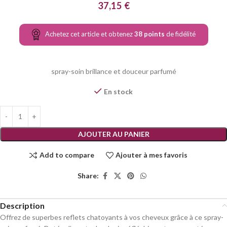
37,15
€
Achetez cet article et obtenez
38
points
de fidélité
spray-soin brillance et douceur parfumé
En stock
AJOUTER AU PANIER
Add to compare
Ajouter à mes favoris
Share:
Description
Offrez de superbes reflets chatoyants à vos cheveux grâce à ce spray-