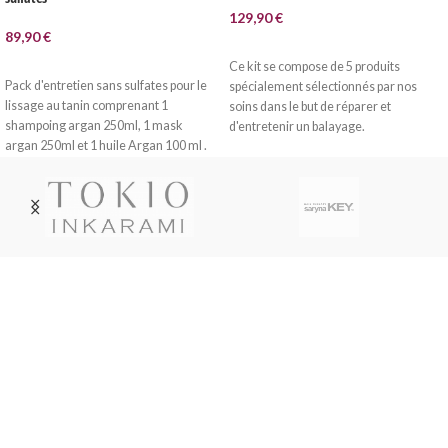
129,90
€
89,90
€
LIRE LA SUITE
AJOUTER AU PANIER
Ce kit se compose de 5 produits
Pack d'entretien sans sulfates pour le
spécialement sélectionnés par nos
lissage au tanin comprenant 1
soins dans le but de réparer et
shampoing argan 250ml, 1 mask
d'entretenir un balayage.
argan 250ml et 1 huile Argan 100 ml .
Livraison soignée
Livraison en France métropolitaine, DOM-TOM, Suisse,
Belgique, Luxembourg par Colissimo ou Mondial Relay.
Service Paypal
Paiement en 4x sans frais avec Paypal