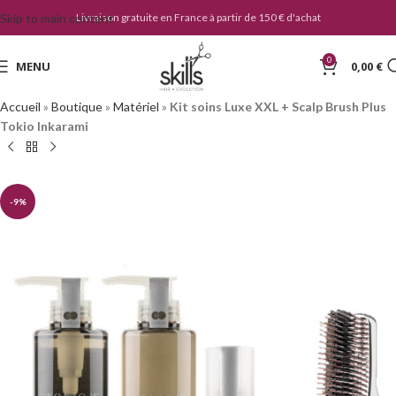
Skip to main content
Livraison gratuite en France à partir de 150 € d'achat
0
MENU
0,00
€
Accueil
»
Boutique
»
Matériel
»
Kit soins Luxe XXL + Scalp Brush Plus
Tokio Inkarami
-9%