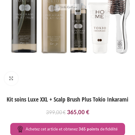
Agrandir
Kit soins Luxe XXL + Scalp Brush Plus Tokio Inkarami
365,00
€
399,00
€
Achetez cet article et obtenez
365
points
de fidélité