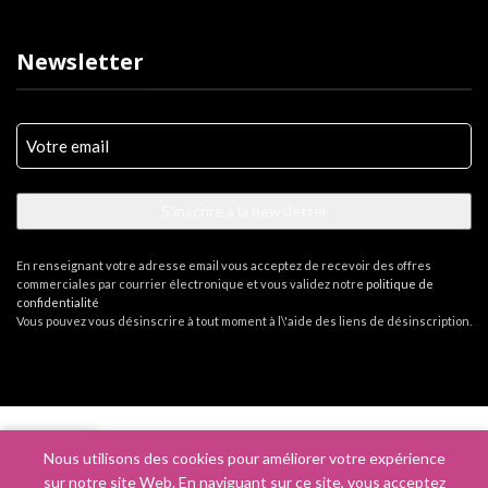
Newsletter
Votre
e-
mail
(Nécessaire)
En renseignant votre adresse email vous acceptez de recevoir des offres
commerciales par courrier électronique et vous validez notre
politique de
confidentialité
Vous pouvez vous désinscrire à tout moment à l\'aide des liens de désinscription.
Skills Hair Evolution
2026 - Créé avec ♥ par l'
Agence 109.C
-
Mentions légales
0
Nous utilisons des cookies pour améliorer votre expérience
outique
Mes favoris
Panier
Mon compte
sur notre site Web. En naviguant sur ce site, vous acceptez