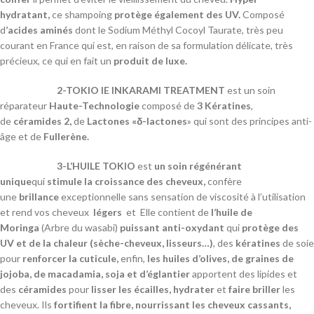
hydratant,
ce shampoing
protège également des UV.
Composé
d
’acides aminés
dont le Sodium Méthyl Cocoyl Taurate, très peu
courant en France qui est, en raison de sa formulation délicate, très
précieux, ce qui en fait un
produit de luxe.
2-TOKIO IE INKARAMI TREATMENT
est un soin
réparateur
Haute-Technologie
composé de
3 Kératines
,
de
céramides 2,
de
Lactones «δ-lactones
» qui sont des principes anti-
âge et de
Fullerène.
3-L’HUILE TOKIO
est
un soin régénérant
unique
qui
stimule la croissance des cheveux,
confère
une
brillance
exceptionnelle sans sensation de viscosité à l’utilisation
et rend vos cheveux
légers
et Elle
contient de
l’huile de
Moringa
(Arbre du wasabi)
puissant anti-oxydant
qui
protège des
UV
et de la chaleur (sèche-cheveux, lisseurs…)
, des
kératines
de soie
pour
renforcer la cuticule,
enfin,
les huiles d’olives, de graines de
jojoba, de macadamia, soja et d’églantier
apportent des lipides et
des
céramides
pour
lisser les écailles,
hydrater
et
faire briller
les
cheveux. Ils
fortifient la fibre, nourrissant les cheveux cassants,