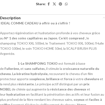
Share:
Description
IDEAL COMME CADEAU à offrir ou à s’offrir !
Apportez régénération et hydratation profonde à vos cheveux grâce
au
N° 1 des soins capillaires au Japon
.
Ce kit comprend ,
le
shampoing TOKIO XXL 500ml, le Traitement TOKIO XXL 500ml, l’Huile
TOKIO 100ml, le soin TOKIO HOME 50ml, la SCALP BRUSH PLUS
Argentée.
1-Le SHAMPOING TOKIO
est formulé à base
de
Fullerène,
et
sans sulfates,
il stimule la
croissance naturelle du
cheveu. La kératine hydrolysée,
recouvrant le cheveu d’un film
protecteur apporte
souplesse,
brillance
et
force
à votre
chevelure
et
la rend plus
résistante.
Le
principe actif distingué par un
prix
NOBEL
de chimie qui augmente la
résistance des cheveux
et
leur
hydratation
en facilitant la pénétration des actifs et leur fusion au
plus profond de la fibre rendant les cheveux sains,
soyeux
et
faciles à
coiffer
il permet d’éviter le vieillissement du cheveu.
Hyper