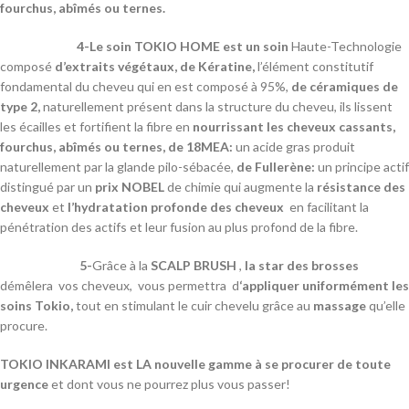
fourchus, abîmés ou ternes.
4-Le soin TOKIO HOME est un soin
Haute-Technologie
composé
d’extraits végétaux,
de Kératine,
l’élément constitutif
fondamental du cheveu qui en est composé à 95%,
de céramiques de
type 2,
naturellement présent dans la structure du cheveu, ils lissent
les écailles et fortifient la fibre en
nourrissant les cheveux cassants,
fourchus, abîmés ou ternes, de 18MEA:
un acide gras produit
naturellement par la glande pilo-sébacée,
de Fullerène:
un principe actif
distingué par un
prix NOBEL
de chimie qui augmente la
résistance des
cheveux
et
l’hydratation profonde des cheveux
en facilitant la
pénétration des actifs et leur fusion au plus profond de la fibre.
5-
Grâce à la
SCALP BRUSH
,
la star des brosses
démêlera vos cheveux, vous permettra d
‘appliquer uniformément les
soins Tokio,
tout en stimulant le cuir chevelu grâce au
massage
qu’elle
procure.
TOKIO INKARAMI est LA nouvelle gamme à se procurer de toute
urgence
et dont vous ne pourrez plus vous passer!