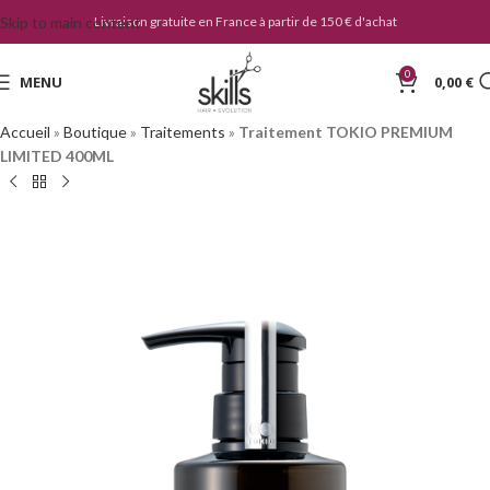
Skip to main content
Livraison gratuite en France à partir de 150 € d'achat
0
MENU
0,00
€
Accueil
»
Boutique
»
Traitements
»
Traitement TOKIO PREMIUM
LIMITED 400ML