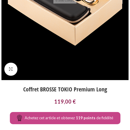
Agrandir
Coffret BROSSE TOKIO Premium Long
119,00
€
Achetez cet article et obtenez
119
points
de fidélité