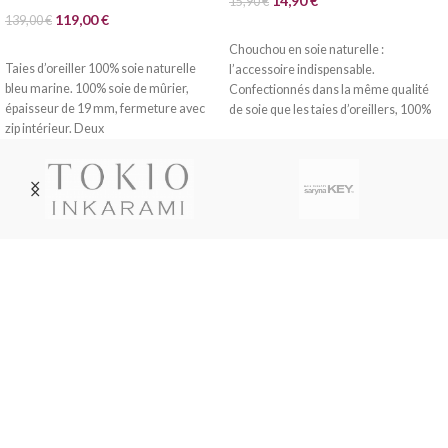
14,90
€
15,90
€
révolutionnaire.
119,00
€
139,00
€
LIRE LA SUITE
LIRE LA SUITE
Chouchou en soie naturelle :
Taies d’oreiller 100% soie naturelle
l’accessoire indispensable.
bleu marine. 100% soie de mûrier,
Confectionnés dans la même qualité
épaisseur de 19 mm, fermeture avec
de soie que les taies d’oreillers, 100%
zip intérieur. Deux
soie
Livraison soignée
Livraison en France métropolitaine, DOM-TOM, Suisse,
Belgique, Luxembourg par Colissimo ou Mondial Relay.
Service Paypal
Paiement en 4x sans frais avec Paypal