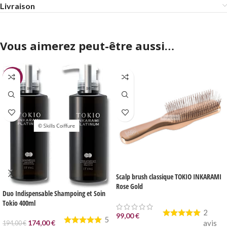
Livraison
Vous aimerez peut-être aussi…
-10%
Scalp brush classique TOKIO INKARAMI
Rose Gold
Duo Indispensable Shampoing et Soin
Tokio 400ml
2
99,00
€
5
174,00
€
avis
194,00
€