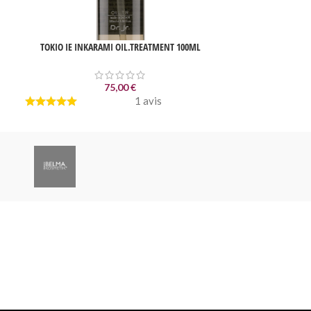
TOKIO IE INKARAMI OIL.TREATMENT 100ML
Trio indis
183
75,00
€
1 avis
Service client
Un service client dédié à votre disposition par mail,
chat