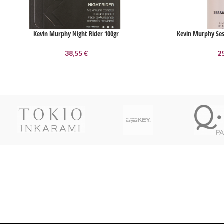
Kevin Murphy Night Rider 100gr
Kevin Murphy Ses
38,55
€
2
Livraison soignée
Livraison en France métropolitaine, DOM-TOM,
Suisse, Belgique, Luxembourg par Colissimo ou
Mondial Relay.