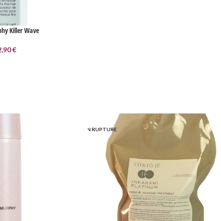
hy Killer Wave
2,90
€
EN RUPTURE