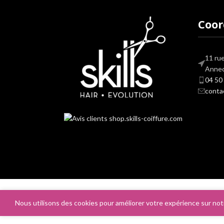
Coo
11 ru
Anne
04 50
conta
Skills Hair Evolution
2026 - Créé avec ♥ par l'
Agence 109.C
-
Mentions légales
Nous utilisons des cookies pour améliorer votre expérience sur notr