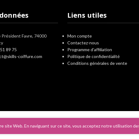
rdonnées
Liens utiles
e Président Favre, 74000
Mon compte
cy
Contactez-nous
 51 89 75
Programme d’affiliation
ct@skills-coiffure.com
Politique de confidentialité
Conditions générales de vente
e site Web. En naviguant sur ce site, vous acceptez notre utilisation de