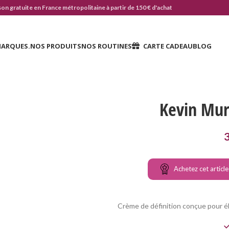
son gratuite en France métropolitaine à partir de 150 € d'achat
MARQUES.
NOS PRODUITS
NOS ROUTINES
CARTE CADEAU
BLOG
Kevin Mur
Achetez cet articl
Crème de définition conçue pour éli