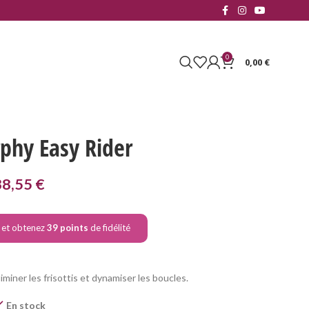
0
0,00
€
phy Easy Rider
38,55
€
e et obtenez
39
points
de fidélité
miner les frisottis et dynamiser les boucles.
En stock