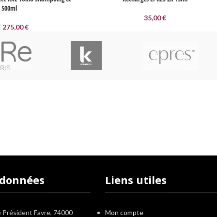
n 500ml
35,00
€
275,00
€
€
Service Paypal
Paiement en 4x sans frais avec Paypal
rdonnées
Liens utiles
e Président Favre, 74000
Mon compte