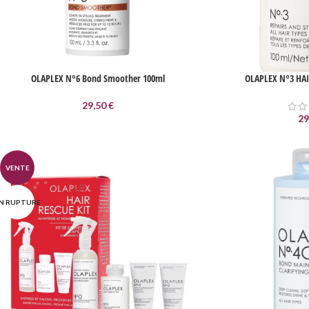
OLAPLEX N°6 Bond Smoother 100ml
OLAPLEX N°3 HA
29,50
€
29
VENTE
N RUPTURE