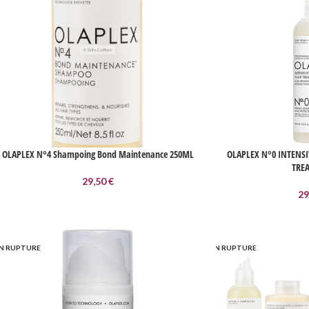
OLAPLEX N°4 Shampoing Bond Maintenance 250ML
OLAPLEX N°0 INTENS
TRE
29,50
€
29
N RUPTURE
EN RUPTURE