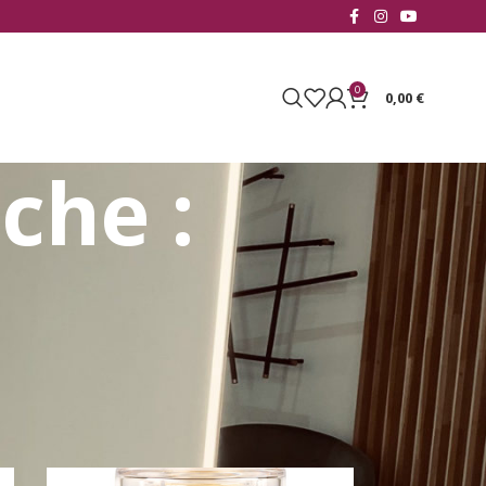
0
0,00
€
che :
23 résultats affichés