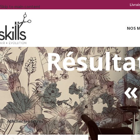
Livrai
Skip to main content
NOS 
Résulta
«
Accueil
»
Vous avez cherché Olaplex
Afficher les filtres