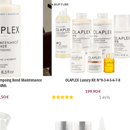
EN RUPTURE
ampoing Bond Maintenance
OLAPLEX Luxury Kit N°0-3-4-5-6-7-8
50ML
199,90
€
,50
€
1 avis