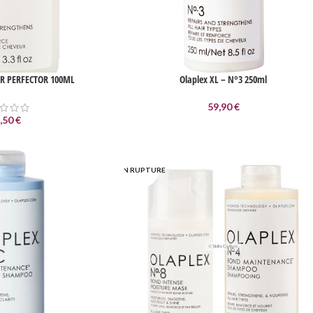
IR PERFECTOR 100ML
Olaplex XL – N°3 250ml
59,90
€
,50
€
EN RUPTURE