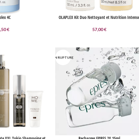
plex 4C
OLAPLEX Kit Duo Nettoyant et Nutrition Intens
,50
€
57,00
€
EN RUPTURE
e XXL Tokio Shampoing et
Recharges EPRES 2X 15ml