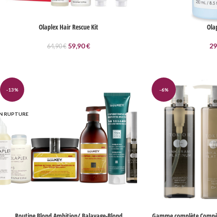
Olaplex Hair Rescue Kit
Ola
59,90
€
29
64,90
€
-13%
-6%
N RUPTURE
Routine Blond Ambition/ Balayage-Blond
Gamme complète Compèt