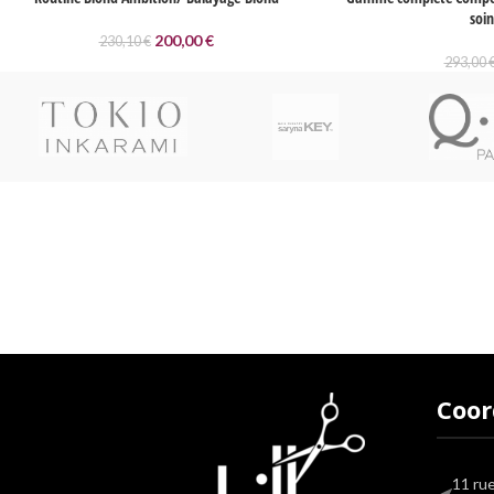
soi
200,00
€
230,10
€
293,00
Livraison soignée
Livraison en France métropolitaine, DOM-TOM,
Suisse, Belgique, Luxembourg par Colissimo ou
Mondial Relay.
Coo
11 ru