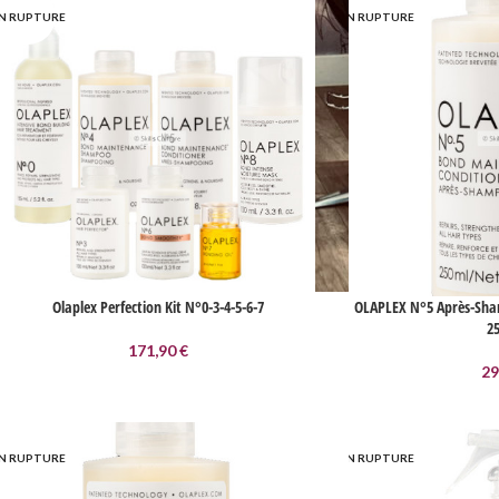
N RUPTURE
EN RUPTURE
Olaplex Perfection Kit N°0-3-4-5-6-7
OLAPLEX N°5 Après-Sh
2
171,90
€
29
N RUPTURE
EN RUPTURE