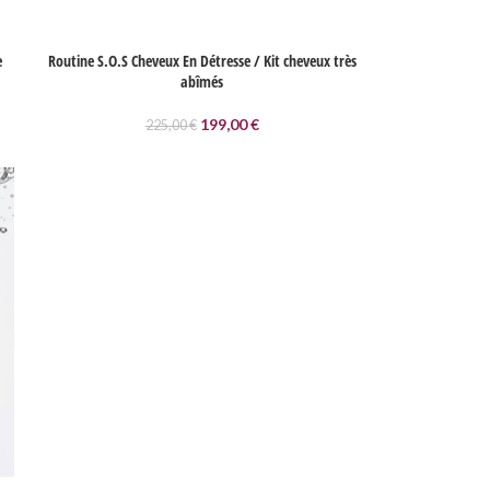
e
Routine S.O.S Cheveux En Détresse / Kit cheveux très
abîmés
199,00
€
225,00
€