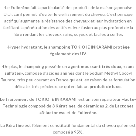
-Le
Fullerène
fait la particularité des produits de la maison japonaise
Dr.Jr. car il permet d’éviter le vieillissement du cheveu. C’est principe
actif qui augmente la résistance des cheveux et leur hydratation en
facilitant la pénétration des actifs et leur fusion au plus profond de la
fibre rendant les cheveux sains, soyeux et faciles à coiffer.
-Hyper hydratant, le shampoing
TOKIO IE INKARAMI
protège
également des UV.
-De plus, le shampoing possède un
agent moussant très doux
,
«sans
sulfates»,
composé d
’acides aminés
dont le Sodium Méthyl Cocoyl
Taurate, très peu courant en France qui est, en raison de sa formulation
délicate, très précieux, ce qui en fait un
produit de luxe.
Le traitement de TOKIO IE INKARAMI
est un soin réparateur
Haute-
Technologie
composé de
3 Kératines
, de
céramides 2,
de
Lactones
«δ-lactones
», et de
Fullerène.
La Kératine
est l’élément constitutif fondamental du cheveu qui en est
composé à 95%.