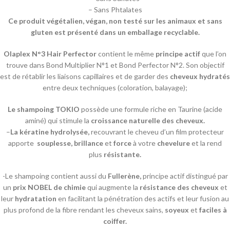
– Sans Phtalates
Ce produit végétalien, végan, non testé sur les animaux et sans
gluten est présenté dans un emballage recyclable.
Olaplex N°3 Hair Perfector
contient le même
principe actif
que l’on
trouve dans Bond Multiplier N°1 et Bond Perfector N°2. Son objectif
est de rétablir les liaisons capillaires et de garder des
cheveux hydratés
entre deux techniques (coloration, balayage);
Le shampoing TOKIO
possède une formule riche en Taurine (acide
aminé) qui stimule la
croissance naturelle des cheveux.
–
La kératine hydrolysée,
recouvrant le cheveu d’un film protecteur
apporte
souplesse,
brillance
et
force
à votre
chevelure
et la rend
plus
résistante.
-Le shampoing contient aussi du
Fullerène,
principe actif distingué par
un
prix NOBEL de chimie
qui augmente la
résistance des cheveux
et
leur
hydratation
en facilitant la pénétration des actifs et leur fusion au
plus profond de la fibre rendant les cheveux sains,
soyeux
et
faciles à
coiffer.