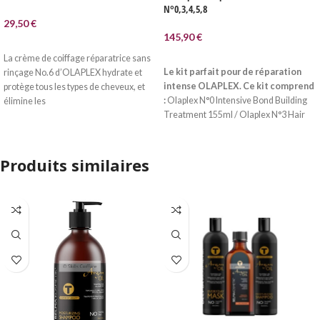
N°0,3,4,5,8
29,50
€
145,90
€
AJOUTER AU PANIER
La crème de coiffage réparatrice sans
LIRE LA SUITE
Le kit parfait pour de réparation
rinçage No.6 d’OLAPLEX hydrate et
intense OLAPLEX.
Ce kit comprend
protège tous les types de cheveux, et
:
Olaplex N°0 Intensive Bond Building
élimine les
Treatment 155ml / Olaplex N°3 Hair
Perfector 100ml / Olaplex N°4
Shampoo 250ml / Olaplex N°5 Mask
Bond 100ml.Pour tous types de
Produits similaires
cheveux : bouclés, frisés, lisses,
colorés, décolorés…
1-
Le
traitement
N°0
est un traitement
capillaire
intensif
qui
prépare les
cheveux
à une
réparation profonde.
Combiné à l'application N°3 Olaplex, il
aide à reconstruire les liaisons
capillaires
et à
protéger les
cheveux des dommages causés
par
les colorations, décolorations,
permanentes, les brossages répétés,