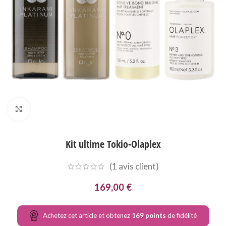
Agrandir
Kit ultime Tokio-Olaplex
(
1
avis client)
169,00
€
Achetez cet article et obtenez
169
points
de fidélité