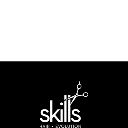
une
hydratation
intense pour traiter
les cheveux endommagés, colorés,
Service Paypal
décolorés. Le démêlage des cheveux
devient un véritable moment de plaisir!
Paiement en 4x sans frais avec Paypal
LE PLUS
: La gamme OLAPLEX est
entièrement
Vegan
et
non testés sur
les animaux.
Service client
Un service client dédié à votre disposition par mail, chat