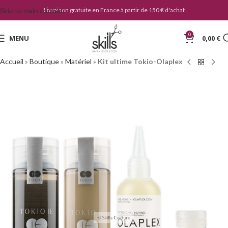
Skip to main content
Livraison gratuite en France à partir de 150 € d'achat
0
MENU
0,00
€
Accueil
»
Boutique
»
Matériel
»
Kit ultime Tokio-Olaplex