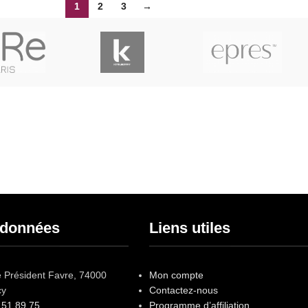
1
2
3
→
Service Paypal
Paiement en 4x sans frais avec Paypal
données
Liens utiles
e Président Favre, 74000
Mon compte
cy
Contactez-nous
 51 89 75
Programme d’affiliation