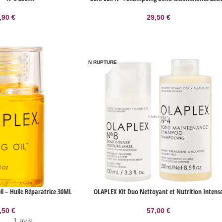
,90
€
29,50
€
EN RUPTURE
l – Huile Réparatrice 30ML
OLAPLEX Kit Duo Nettoyant et Nutrition Intens
,50
€
57,00
€
1 avis