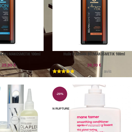
ood BELMAKOSMETIK 100ml
Huile D’ARGAN BELMAKOSMETIK 100ml
29,90
€
39,90
€
€
2 avis
-20%
EN RUPTURE