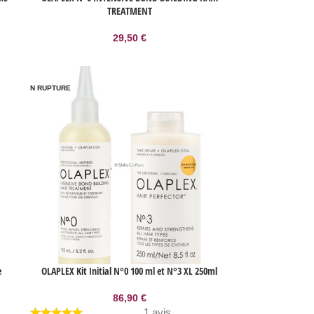
TREATMENT
29,50
€
EN RUPTURE
e
OLAPLEX Kit Initial N°0 100 ml et N°3 XL 250ml
86,90
€
1 avis