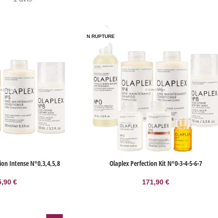
EN RUPTURE
ion Intense N°0,3,4,5,8
Olaplex Perfection Kit N°0-3-4-5-6-7
5,90
€
171,90
€