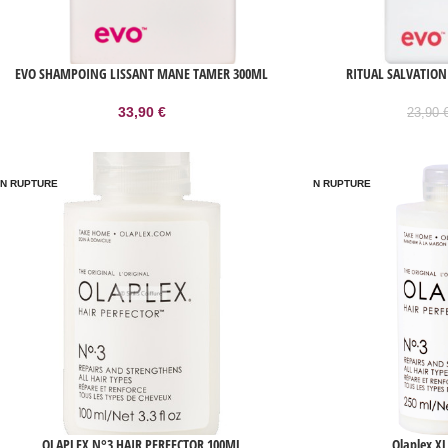
EVO SHAMPOING LISSANT MANE TAMER 300ML
RITUAL SALVATIO
33,90
€
23,90
N RUPTURE
EN RUPTURE
OLAPLEX N°3 HAIR PERFECTOR 100ML
Olaplex X