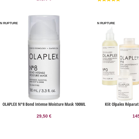
N RUPTURE
EN RUPTURE
OLAPLEX N°8 Bond Intense Moisture Mask 100ML
KIit Olpalex Réparat
29,50
€
14