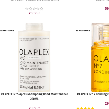
59
29,50
€
N RUPTURE
EN RUPTURE
OLAPLEX N°5 Après-Shampoing Bond Maintenance
OLAPLEX N° 7 Bonding Oi
250ML
29
29,50
€