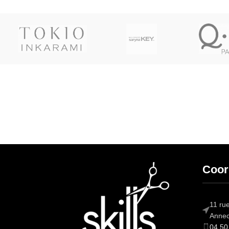
Livraison soignée
Livraison en France métropolitaine, DOM-TOM,
Suisse, Belgique, Luxembourg par Colissimo ou
Mondial Relay.
Coor
11 ru
Anne
04 50