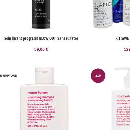
Soin lissant progressif BLOW OUT (sans sulfate)
KIT SAV
59,00
€
12
N RUPTURE
-21%