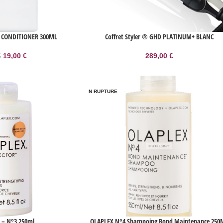
N CONDITIONER 300ML
Coffret Styler ® GHD PLATINUM+ BLANC
19,00
€
289,00
€
€
EN RUPTURE
L – N°3 250ml
OLAPLEX N°4 Shampoing Bond Maintenance 250