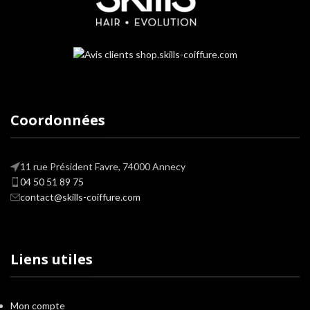
techniques de coloration ou
décoloration.
4-Le N°8
est
un masque
réparateur 4 en 1
hautement
concentré
ajoute de la
brillance
et
du corps tout en fournissant
une
hydratation
intense pour traiter
les cheveux endommagés, colorés,
décolorés. Le démêlage des cheveux
Coordonnées
devient un véritable moment de plaisir!
LE PLUS
: La gamme OLAPLEX est
entièrement
Vegan
et
non testés sur
les animaux.
11 rue Président Favre, 74000 Annecy
04 50 51 89 75
contact@skills-coiffure.com
Liens utiles
Mon compte