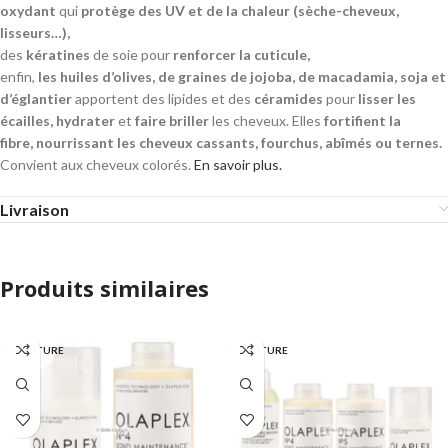
oxydant
qui
protège des UV
et de la chaleur (sèche-cheveux,
lisseurs…),
des
kératines
de soie pour
renforcer la cuticule,
enfin,
les huiles d’olives, de graines de jojoba, de macadamia, soja et
d’églantier
apportent des lipides et des
céramides
pour
lisser les
écailles,
hydrater
et
faire briller
les cheveux. Elles
fortifient la
fibre,
nourrissant les cheveux cassants, fourchus, abîmés ou ternes.
Convient aux cheveux colorés.
En savoir plus.
Livraison
Produits similaires
EN RUPTURE
EN RUPTURE