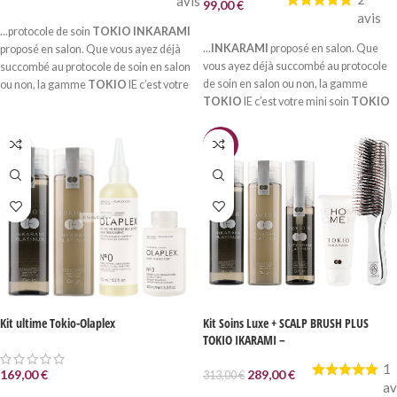
avis
99,00
€
LIRE LA SUITE
avis
...protocole de soin
TOKIO INKARAMI
AJOUTER AU PANIER
...
INKARAMI
proposé en salon. Que
proposé en salon. Que vous ayez déjà
vous ayez déjà succombé au protocole
succombé au protocole de soin en salon
de soin en salon ou non, la gamme
ou non, la gamme
TOKIO
IE c’est votre
TOKIO
IE c’est votre mini soin
TOKIO
mini soin
TOKIO
...
INKARAMI
à la maison...
-8%
Kit ultime Tokio-Olaplex
Kit Soins Luxe + SCALP BRUSH PLUS
TOKIO IKARAMI –
1
169,00
€
289,00
€
313,00
€
av