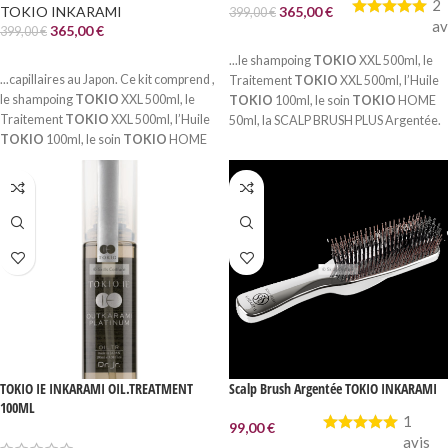
2
TOKIO INKARAMI
365,00
€
399,00
€
av
365,00
€
399,00
€
AJOUTER AU PANIER
LIRE LA SUITE
...le shampoing
TOKIO
XXL 500ml, le
...capillaires au Japon. Ce kit comprend ,
Traitement
TOKIO
XXL 500ml, l’Huile
le shampoing
TOKIO
XXL 500ml, le
TOKIO
100ml, le soin
TOKIO
HOME
Traitement
TOKIO
XXL 500ml, l’Huile
50ml, la SCALP BRUSH PLUS Argentée.
TOKIO
100ml, le soin
TOKIO
HOME
1-Le SHAMPOING
TOKIO
est formulé
50ml, la SCALP BRUSH “Rose Gold”....
à base...
TOKIO IE INKARAMI OIL.TREATMENT
Scalp Brush Argentée TOKIO INKARAMI
100ML
1
99,00
€
avis