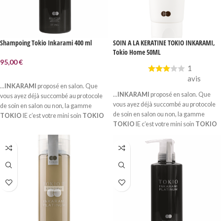
Shampoing Tokio Inkarami 400 ml
SOIN A LA KERATINE TOKIO INKARAMI,
Tokio Home 50ML
95,00
€
1
AJOUTER AU PANIER
avis
LIRE LA SUITE
...
INKARAMI
proposé en salon. Que
...
INKARAMI
proposé en salon. Que
vous ayez déjà succombé au protocole
vous ayez déjà succombé au protocole
de soin en salon ou non, la gamme
de soin en salon ou non, la gamme
TOKIO
IE c’est votre mini soin
TOKIO
TOKIO
IE c’est votre mini soin
TOKIO
INKARAMI
à la maison...
INKARAMI
à la maison...