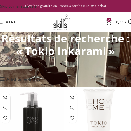
Skip to main content
Livraison gratuite en France à partir de 150 € d'achat
0
MENU
0,00
€
Résultats de recherche :
« Tokio Inkarami »
Accueil
»
Vous avez cherché Tokio Inkarami
Affichage de 1–24 sur 48 résultats
Afficher les filtres