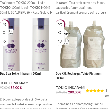
Traitement
TOKIO
200ml, l’Huile
Inkarami
Tout droit arrivée du Japon,
TOKIO
100ml, le soin
TOKIO
HOME
pays ou les femmes aiment
50ml, la SCALP BRUSH « Rose Gold ». 1-
particulièrement prendre soin de leurs
Le SHAMPOING
TOKIO
est formulé à
cheveux, la gamme
Tokio
IE regroupe
base de...
les principaux...
-10%
-6%
EN RUPTURE
Duo Spa Tokio Inkarami 200ml
Duo XXL Recharges Tokio Platinum
900ml
TOKIO INKARAMI
87,00
€
TOKIO INKARAMI
97,00
€
1
280,00
€
299,00
€
AJOUTER AU PANIER
av
Découvrez le pack de soin SPA de la
LIRE LA SUITE
...semaines. Le shampooing
Tokio
IE
marque
Tokio Inkarami
composé d’un
Inkarami
dispose d’un agent moussant