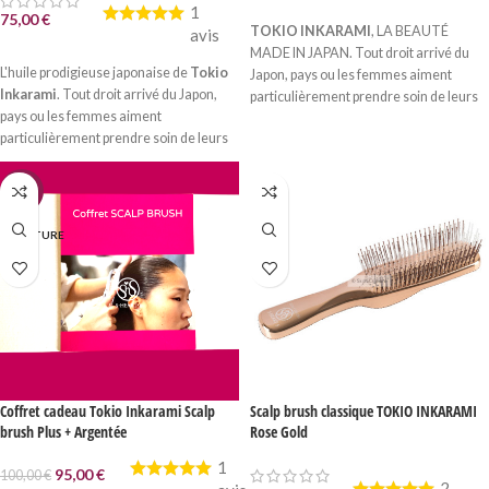
1
AJOUTER AU PANIER
75,00
€
TOKIO INKARAMI
, LA BEAUTÉ
avis
AJOUTER AU PANIER
MADE IN JAPAN. Tout droit arrivé du
L'huile prodigieuse japonaise de
Tokio
Japon, pays ou les femmes aiment
Inkarami
. Tout droit arrivé du Japon,
particulièrement prendre soin de leurs
pays ou les femmes aiment
cheveux, la gamme
Tokio
IE regroupe
particulièrement prendre soin de leurs
les principaux...
cheveux, la gamme
Tokio
IE regroupe
les principaux principes...
-5%
N RUPTURE
Coffret cadeau Tokio Inkarami Scalp
Scalp brush classique TOKIO INKARAMI
brush Plus + Argentée
Rose Gold
1
95,00
€
100,00
€
2