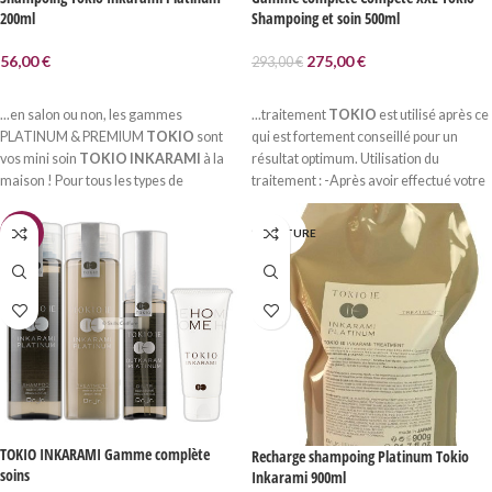
200ml
Shampoing et soin 500ml
56,00
€
275,00
€
293,00
€
AJOUTER AU PANIER
AJOUTER AU PANIER
...en salon ou non, les gammes
...traitement
TOKIO
est utilisé après ce
PLATINUM & PREMIUM
TOKIO
sont
qui est fortement conseillé pour un
vos mini soin
TOKIO INKARAMI
à la
résultat optimum. Utilisation du
maison ! Pour tous les types de
traitement : -Après avoir effectué votre
cheveux,
TOKIO INKARAMI
est une...
shampoing
TOKIO INKARAMI
, NE
PAS RINCER LE...
-7%
EN RUPTURE
TOKIO INKARAMI Gamme complète
Recharge shampoing Platinum Tokio
soins
Inkarami 900ml