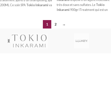
traitement Spa et d’un shampooing Spa
très doux et sans sulfates. Le
Tokio
200ML Ce soin SPA
Tokio Inkarami
va
Inkarami
900gr lTreatment qui est un
avoir les effets positifs...
soin réparateur Haute-Technologie
composé de 3 Kératines,...
1
2
→
Livraison soignée
Livraison en France métropolitaine, DOM-TOM, Suisse,
Belgique, Luxembourg par Colissimo ou Mondial Relay.
Service Paypal
Paiement en 4x sans frais avec Paypal