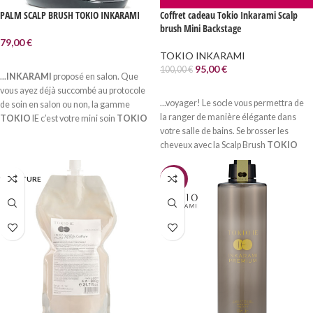
PALM SCALP BRUSH TOKIO INKARAMI
Coffret cadeau Tokio Inkarami Scalp
brush Mini Backstage
79,00
€
TOKIO INKARAMI
LIRE LA SUITE
95,00
€
100,00
€
...
INKARAMI
proposé en salon. Que
LIRE LA SUITE
vous ayez déjà succombé au protocole
...voyager! Le socle vous permettra de
de soin en salon ou non, la gamme
la ranger de manière élégante dans
TOKIO
IE c’est votre mini soin
TOKIO
votre salle de bains. Se brosser les
INKARAMI
à la maison...
cheveux avec la Scalp Brush
TOKIO
INKARAMI
fait office de massage...
N RUPTURE
-9%