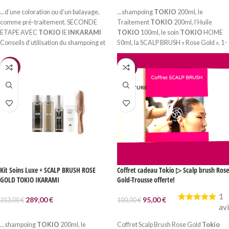
AJOUTER AU PANIER
AJOUTER AU PANIER
...d’une coloration ou d’un balayage,
...shampoing
TOKIO
200ml, le
comme pré-traitement. SECONDE
Traitement
TOKIO
200ml, l’Huile
ETAPE AVEC
TOKIO
IE
INKARAMI
TOKIO
100ml, le soin
TOKIO
HOME
Conseils d’utilisation du shampoing et
50ml, la SCALP BRUSH « Rose Gold ». 1-
du soin: Après avoir rincé vos cheveux
Le SHAMPOING
TOKIO
est formulé à
et sur cheveux préalablement
base de...
-8%
-5%
essorés,...
EN RUPTURE
Kit Soins Luxe + SCALP BRUSH ROSE
Coffret cadeau Tokio ▷ Scalp brush Rose
GOLD TOKIO IKARAMI
Gold-Trousse offerte!
1
289,00
€
95,00
€
313,00
€
100,00
€
av
AJOUTER AU PANIER
LIRE LA SUITE
...shampoing
TOKIO
200ml, le
Coffret Scalp Brush Rose Gold
Tokio