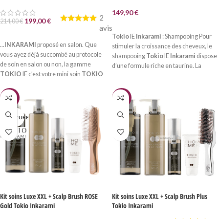
149,90
€
2
199,00
€
214,00
€
LIRE LA SUITE
avis
AJOUTER AU PANIER
Tokio
IE
Inkarami
: Shampooing Pour
...
INKARAMI
proposé en salon. Que
stimuler la croissance des cheveux, le
vous ayez déjà succombé au protocole
shampooing
Tokio
IE
Inkarami
dispose
de soin en salon ou non, la gamme
d’une formule riche en taurine. La
TOKIO
IE c’est votre mini soin
TOKIO
kératine se chargera d’apporter
INKARAMI
à la maison...
souplesse et brillance...
-9%
-9%
N RUPTURE
Kit soins Luxe XXL + Scalp Brush ROSE
Kit soins Luxe XXL + Scalp Brush Plus
Gold Tokio Inkarami
Tokio Inkarami