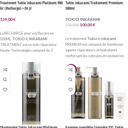
Treatment Tokio Inkarami Platinum 900
Tokio Inkarami Traitement Premium
Gr (Recharge) • Dr Jr
500ml
159,00
€
TOKIO INKARAMI
100,00
€
110,00
€
LIRE LA SUITE
La RECHARGE pour vos flacons en
AJOUTER AU PANIER
Le traitement
Tokio
ie
inkarami
500ML.
TOKIO
IE
INKARAMI
PREMIUM est composé de nombreux
TREATMENT est un soin réparateur
agents réparateurs et hydratants
Haute-Technologie composé de 3
renforçant les cuticules et rendant les
Kératines, de céramides 2, de Lactones
cheveux plus faciles à coiffer. En
«δ-lactones», et de Fullerène. La...
association avec le shampooing...
-6%
Shampoing Tokio Inkarami Platinum
Gamme complète Compète XXL Tokio