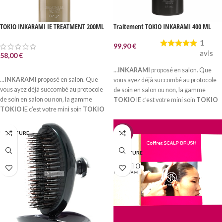
TOKIO INKARAMI IE TREATMENT 200ML
Traitement TOKIO INKARAMI 400 ML
1
99,90
€
avis
58,00
€
AJOUTER AU PANIER
AJOUTER AU PANIER
...
INKARAMI
proposé en salon. Que
...
INKARAMI
proposé en salon. Que
vous ayez déjà succombé au protocole
vous ayez déjà succombé au protocole
de soin en salon ou non, la gamme
de soin en salon ou non, la gamme
TOKIO
IE c’est votre mini soin
TOKIO
TOKIO
IE c’est votre mini soin
TOKIO
INKARAMI
à la maison...
INKARAMI
à la maison...
N RUPTURE
-5%
EN RUPTURE