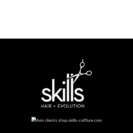
Réparation
68% plus efficace et
cheveux 3x plus forts,
Service client
Contient du Bis-Aminopropyl Diglycol
Dimaleate qui reconstruit les liens
Un service client dédié à votre disposition par mail, chat
brisés ou affaiblis. - Sans Paraben -
Sans Sulfates - Sans Phtalates
Ce produit végétalien, végan, non
testé sur les animaux et sans gluten
est présenté dans un emballage
recyclable.